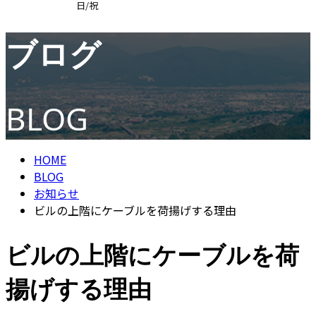
日/祝
ブログ
求職者の方へ
BLOG
HOME
BLOG
お知らせ
ビルの上階にケーブルを荷揚げする理由
ビルの上階にケーブルを荷
揚げする理由