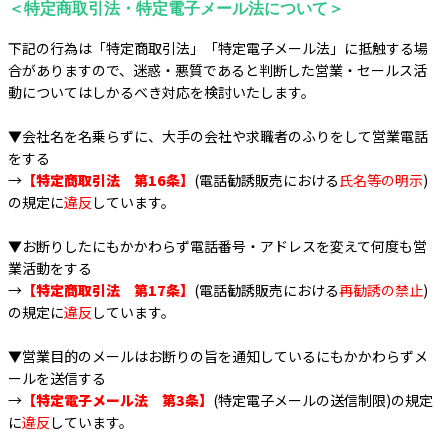
＜特定商取引法・特定電子メール法について＞
下記の行為は「特定商取引法」「特定電子メール法」に抵触する場
合がありますので、迷惑・悪質であると判断した営業・セールス活
動についてはしかるべき対応を検討いたします。
▼会社名を名乗らずに、大手の会社や求職者のふりをして営業電話
をする
→
【特定商取引法 第16条】
(電話勧誘販売における
氏名等の明示
)
の規定に
違反
しています。
▼お断りしたにもかかわらず電話番号・アドレスを変えて何度も営
業活動をする
→
【特定商取引法 第17条】
(電話勧誘販売における
再勧誘の禁止
)
の規定に
違反
しています。
▼営業目的のメールはお断りの旨を通知しているにもかかわらずメ
ールを送信する
→
【特定電子メール法 第3条】
(特定電子メールの送信制限)の規定
に
違反
しています。