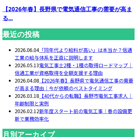
【2026年春】長野県で電気通信工事の需要が高ま
る...
最近の投稿
2026.06.04
「同年代より給料が高い」は本当か？信通
工業の給与体系を正直に説明します
2026.05.13
電気工事士2種・1種の取得ロードマップ｜
信通工業が資格取得を全額支援する理由
2026.04.08
【2026年春】長野県で電気通信工事の需要
が高まる理由｜今が依頼のベストタイミング
2026.03.18
【40代からの転職】長野市電気工事求人｜
年齢制限と実例
2026.02.12
新年度スタート前の電気工事｜春の設備更
新で業務効率化
月別アーカイブ