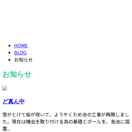
お知らせ
求職者の方へ
NEWS
HOME
BLOG
お知らせ
お知らせ
ど真ん中
雪がとけて桜が咲いて、ようやくため池の工事が再開しまし
た。現在は機会を取り付ける為の基礎とポールを、各池に設
置...