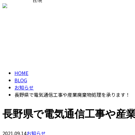
日/祝
求職者の方へ
ブログ
BLOG
HOME
BLOG
お知らせ
長野県で電気通信工事や産業廃棄物処理を承ります！
長野県で電気通信工事や産
2021.09.14
お知らせ