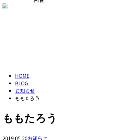
日/祝
求職者の方へ
ブログ
BLOG
HOME
BLOG
お知らせ
ももたろう
ももたろう
2019.05.20
お知らせ