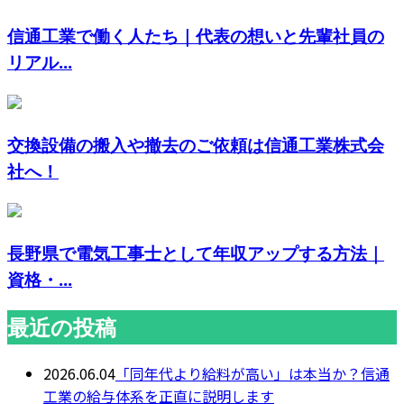
信通工業で働く人たち｜代表の想いと先輩社員の
リアル...
交換設備の搬入や撤去のご依頼は信通工業株式会
社へ！
長野県で電気工事士として年収アップする方法｜
資格・...
最近の投稿
2026.06.04
「同年代より給料が高い」は本当か？信通
工業の給与体系を正直に説明します